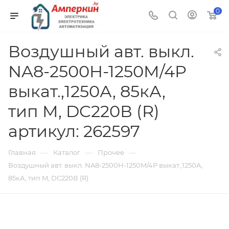
0
Воздушный авт. выкл.
NA8-2500H-1250M/4P
выкат.,1250А, 85кА,
тип M, DC220В (R)
артикул: 262597
—
—
—
Главная
Каталог
Прочее
Воздушный авт. выкл. NA8-2500H-1250M/4P выкат.,1250А,
85кА, тип M, DC220В (R)