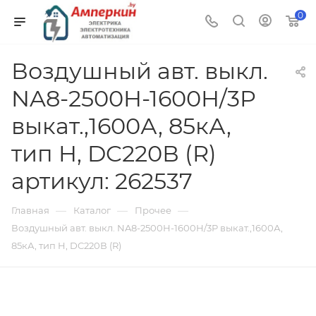
0
Воздушный авт. выкл.
NA8-2500H-1600H/3P
выкат.,1600А, 85кА,
тип H, DC220В (R)
артикул: 262537
—
—
—
Главная
Каталог
Прочее
Воздушный авт. выкл. NA8-2500H-1600H/3P выкат.,1600А,
85кА, тип H, DC220В (R)