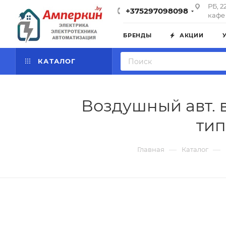
РБ, 2
+375297098098
кафе 
БРЕНДЫ
АКЦИИ
КАТАЛОГ
Воздушный авт. в
тип
—
—
Главная
Каталог