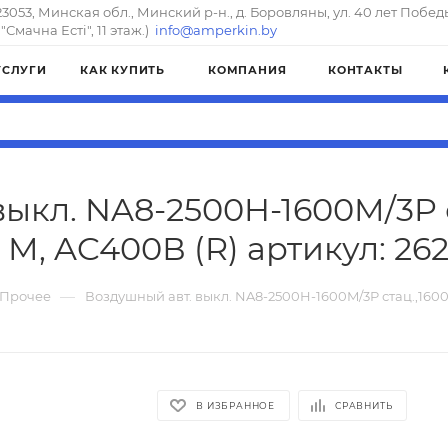
23053, Минская обл., Минский р-н., д. Боровляны, ул. 40 лет Побед
"Смачна Естi", 11 этаж.)
info@amperkin.by
УСЛУГИ
КАК КУПИТЬ
КОМПАНИЯ
КОНТАКТЫ
ыкл. NA8-2500H-1600M/3P с
 M, AC400В (R) артикул: 26
—
Прочее
Воздушный авт. выкл. NA8-2500H-1600M/3P стац.,1600А
В ИЗБРАННОЕ
СРАВНИТЬ