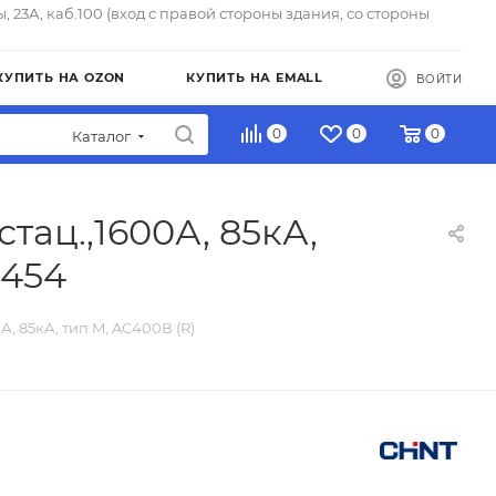
ы, 23А, каб.100 (вход с правой стороны здания, со стороны
КУПИТЬ НА OZON
КУПИТЬ НА EMALL
ВОЙТИ
0
0
0
Каталог
тац.,1600А, 85кА,
2454
, 85кА, тип M, AC400В (R)