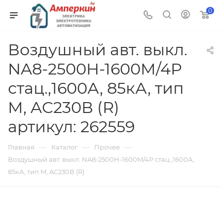
0
Воздушный авт. выкл.
NA8-2500H-1600M/4P
стац.,1600А, 85кА, тип
M, AC230В (R)
артикул: 262559
—
—
—
Главная
Каталог
Прочее
Воздушный авт. выкл. NA8-2500H-1600M/4P стац.,1600А,
85кА, тип M, AC230В (R)