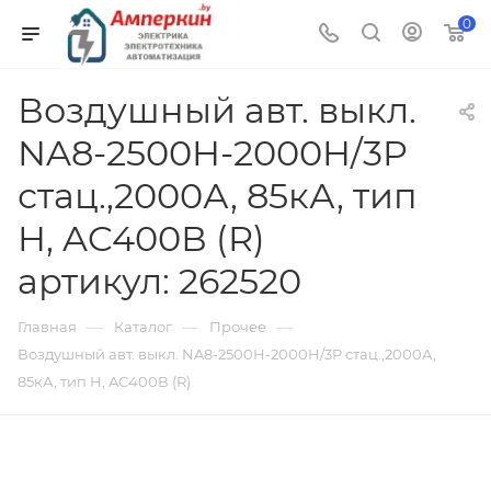
0
Воздушный авт. выкл.
NA8-2500H-2000H/3P
стац.,2000А, 85кА, тип
H, AC400В (R)
артикул: 262520
—
—
—
Главная
Каталог
Прочее
Воздушный авт. выкл. NA8-2500H-2000H/3P стац.,2000А,
85кА, тип H, AC400В (R)