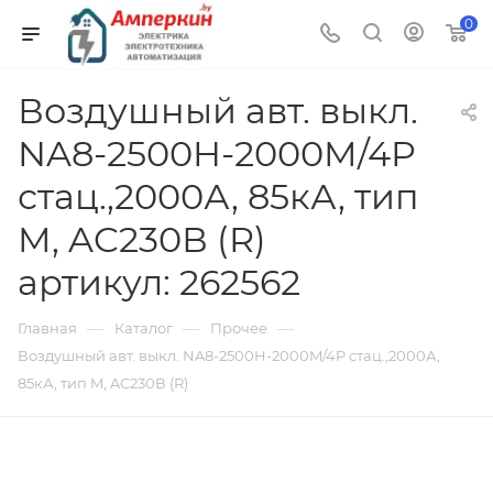
0
Воздушный авт. выкл.
NA8-2500H-2000M/4P
стац.,2000А, 85кА, тип
M, AC230В (R)
артикул: 262562
—
—
—
Главная
Каталог
Прочее
Воздушный авт. выкл. NA8-2500H-2000M/4P стац.,2000А,
85кА, тип M, AC230В (R)