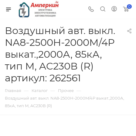
0
Воздушный авт. выкл.
NA8-2500H-2000M/4P
выкат.,2000А, 85кА,
тип M, AC230В (R)
артикул: 262561
—
—
—
Главная
Каталог
Прочее
Воздушный авт. выкл. NA8-2500H-2000M/4P выкат.,2000А,
85кА, тип M, AC230В (R)