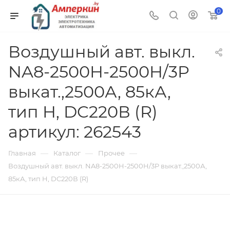
0
Воздушный авт. выкл.
NA8-2500H-2500H/3P
выкат.,2500А, 85кА,
тип H, DC220В (R)
артикул: 262543
—
—
—
Главная
Каталог
Прочее
Воздушный авт. выкл. NA8-2500H-2500H/3P выкат.,2500А,
85кА, тип H, DC220В (R)