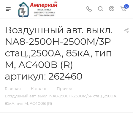
0
Воздушный авт. выкл.
NA8-2500H-2500M/3P
стац.,2500А, 85кА, тип
M, AC400В (R)
артикул: 262460
—
—
—
Главная
Каталог
Прочее
Воздушный авт. выкл. NA8-2500H-2500M/3P стац.,2500А,
85кА, тип M, AC400В (R)