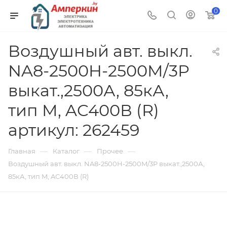
0
Воздушный авт. выкл.
NA8-2500H-2500M/3P
выкат.,2500А, 85кА,
тип M, AC400В (R)
артикул: 262459
—
—
—
Главная
Каталог
Прочее
Воздушный авт. выкл. NA8-2500H-2500M/3P выкат.,2500А,
85кА, тип M, AC400В (R)