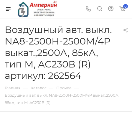
0
Воздушный авт. выкл.
NA8-2500H-2500M/4P
выкат.,2500А, 85кА,
тип M, AC230В (R)
артикул: 262564
—
—
—
Главная
Каталог
Прочее
Воздушный авт. выкл. NA8-2500H-2500M/4P выкат.,2500А,
85кА, тип M, AC230В (R)