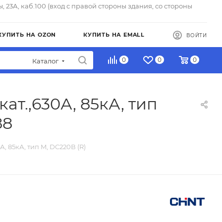
ы, 23А, каб.100 (вход с правой стороны здания, со стороны
КУПИТЬ НА OZON
КУПИТЬ НА EMALL
ВОЙТИ
0
0
0
Каталог
т.,630А, 85кА, тип
88
, 85кА, тип M, DC220В (R)