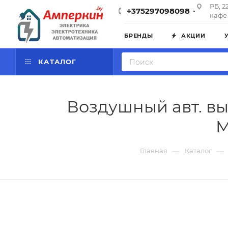
РБ, 2
+375297098098
кафе 
БРЕНДЫ
АКЦИИ
КАТАЛОГ
Воздушный авт. вы
M
—
—
Главная
Каталог