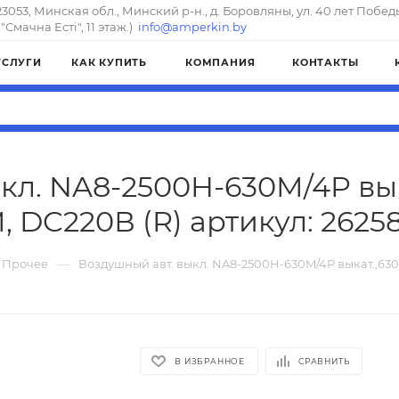
23053, Минская обл., Минский р-н., д. Боровляны, ул. 40 лет Побед
"Смачна Естi", 11 этаж.)
info@amperkin.by
УСЛУГИ
КАК КУПИТЬ
КОМПАНИЯ
КОНТАКТЫ
кл. NA8-2500H-630M/4P выка
, DC220В (R) артикул: 2625
—
Прочее
Воздушный авт. выкл. NA8-2500H-630M/4P выкат.,630А
В ИЗБРАННОЕ
СРАВНИТЬ