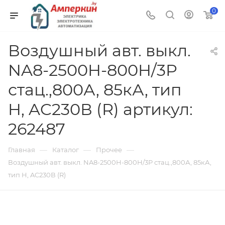
0
Воздушный авт. выкл.
NA8-2500H-800H/3P
стац.,800А, 85кА, тип
H, AC230В (R) артикул:
262487
—
—
—
Главная
Каталог
Прочее
Воздушный авт. выкл. NA8-2500H-800H/3P стац.,800А, 85кА,
тип H, AC230В (R)