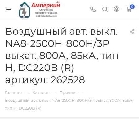
0
Воздушный авт. выкл.
NA8-2500H-800H/3P
выкат.,800А, 85кА, тип
H, DC220В (R)
артикул: 262528
—
—
—
Главная
Каталог
Прочее
Воздушный авт. выкл. NA8-2500H-800H/3P выкат.,800А, 85кА,
тип H, DC220В (R)