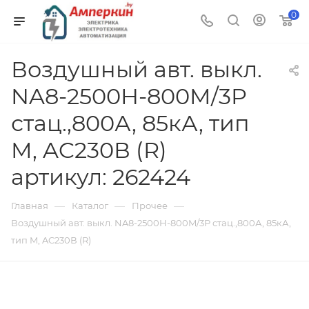
0
Воздушный авт. выкл.
NA8-2500H-800M/3P
стац.,800А, 85кА, тип
M, AC230В (R)
артикул: 262424
—
—
—
Главная
Каталог
Прочее
Воздушный авт. выкл. NA8-2500H-800M/3P стац.,800А, 85кА,
тип M, AC230В (R)