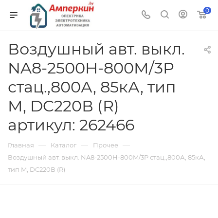
0
Воздушный авт. выкл.
NA8-2500H-800M/3P
стац.,800А, 85кА, тип
M, DC220В (R)
артикул: 262466
—
—
—
Главная
Каталог
Прочее
Воздушный авт. выкл. NA8-2500H-800M/3P стац.,800А, 85кА,
тип M, DC220В (R)