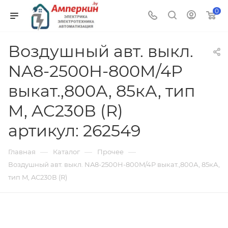
0
Воздушный авт. выкл.
NA8-2500H-800M/4P
выкат.,800А, 85кА, тип
M, AC230В (R)
артикул: 262549
—
—
—
Главная
Каталог
Прочее
Воздушный авт. выкл. NA8-2500H-800M/4P выкат.,800А, 85кА,
тип M, AC230В (R)