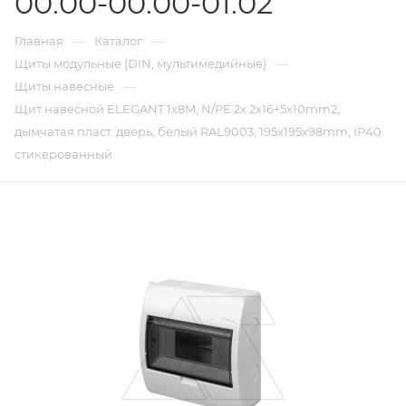
00.00-00.00-01.02
—
—
Главная
Каталог
—
Щиты модульные (DIN, мультимедийные)
—
Щиты навесные
Щит навесной ELEGANT 1x8M, N/PE 2x 2x16+5x10mm2,
дымчатая пласт. дверь, белый RAL9003, 195x195x98mm, IP40
стикерованный