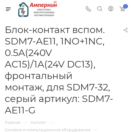
0
Блок-контакт вспом.
SDM7-AE11, 1NO+1NC,
0.5A(240V
AC15)/1A(24V DC13),
фронтальный
монтаж, для SDM7-32,
серый артикул: SDM7-
AE11-G
—
—
Главная
Каталог
—
Силовое и коммутационное оборудование