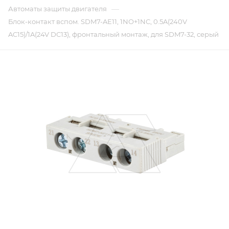
—
Автоматы защиты двигателя
Блок-контакт вспом. SDM7-AE11, 1NO+1NC, 0.5A(240V
AC15)/1A(24V DC13), фронтальный монтаж, для SDM7-32, серый