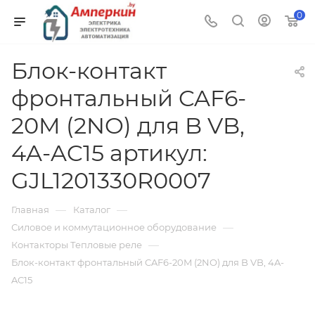
0
Блок-контакт
фронтальный CAF6-
20M (2NO) для B VB,
4A-AC15 артикул:
GJL1201330R0007
—
—
Главная
Каталог
—
Силовое и коммутационное оборудование
—
Контакторы Тепловые реле
Блок-контакт фронтальный CAF6-20M (2NO) для B VB, 4A-
AC15