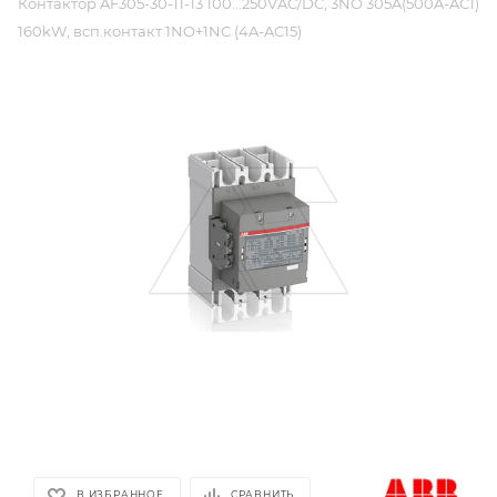
Контактор AF305-30-11-13 100...250VAC/DC, 3NO 305A(500A-AC1)
160kW, всп.контакт 1NO+1NC (4A-AC15)
В ИЗБРАННОЕ
СРАВНИТЬ