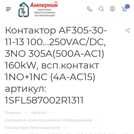
0
Контактор AF305-30-
11-13 100...250VAC/DC,
3NO 305A(500A-AC1)
160kW, всп.контакт
1NO+1NC (4A-AC15)
артикул:
1SFL587002R1311
—
—
Главная
Каталог
—
Силовое и коммутационное оборудование
—
Контакторы Тепловые реле