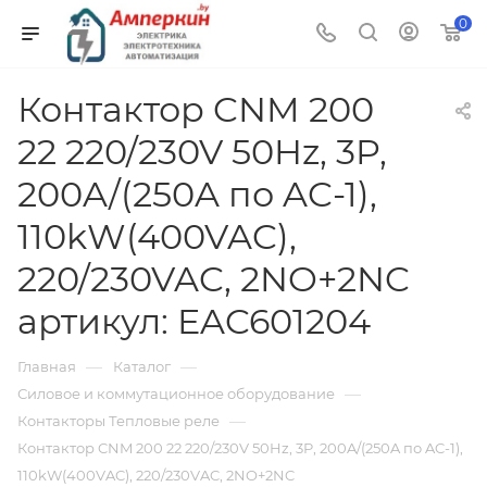
0
Контактор CNM 200
22 220/230V 50Hz, 3P,
200A/(250A по AC-1),
110kW(400VAC),
220/230VAC, 2NO+2NC
артикул: EAC601204
—
—
Главная
Каталог
—
Силовое и коммутационное оборудование
—
Контакторы Тепловые реле
Контактор CNM 200 22 220/230V 50Hz, 3P, 200A/(250A по AC-1),
110kW(400VAC), 220/230VAC, 2NO+2NC