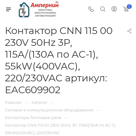
0
Контактор CNN 115 00
230V 50Hz 3P,
115A/(130A по AC-1),
55kW(400VAC),
220/230VAC артикул:
EAC609902
—
—
Главная
Каталог
—
Силовое и коммутационное оборудование
—
Контакторы Тепловые реле
Контактор CNN 115 00 230V 50Hz 3P, 115A/(130A по AC-1),
55kW(400VAC), 220/230VAC