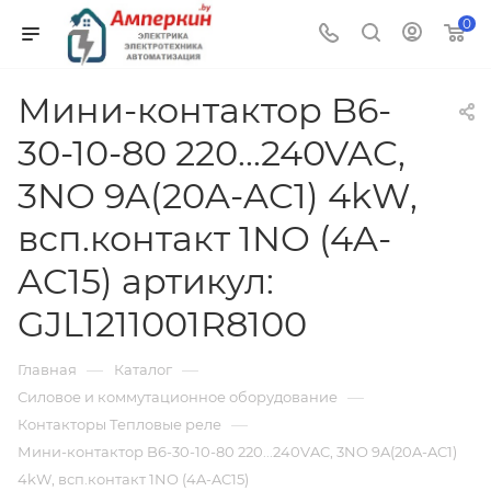
0
Мини-контактор B6-
30-10-80 220...240VAC,
3NO 9A(20A-AC1) 4kW,
всп.контакт 1NO (4A-
AC15) артикул:
GJL1211001R8100
—
—
Главная
Каталог
—
Силовое и коммутационное оборудование
—
Контакторы Тепловые реле
Мини-контактор B6-30-10-80 220...240VAC, 3NO 9A(20A-AC1)
4kW, всп.контакт 1NO (4A-AC15)