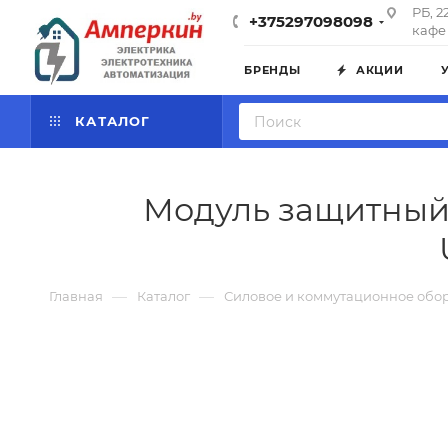
РБ, 2
+375297098098
кафе 
БРЕНДЫ
АКЦИИ
КАТАЛОГ
Модуль защитный A
—
—
Главная
Каталог
Силовое и коммутационное обо