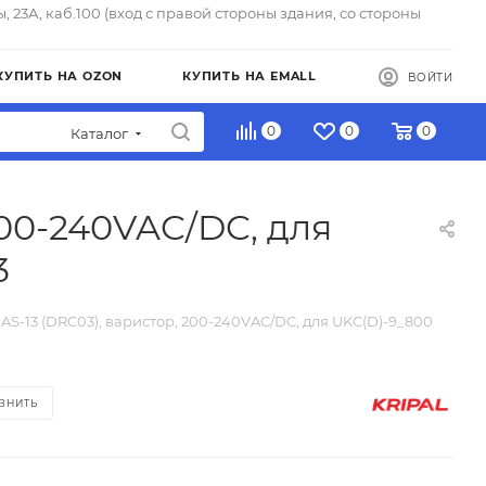
ы, 23А, каб.100 (вход с правой стороны здания, со стороны
КУПИТЬ НА OZON
КУПИТЬ НА EMALL
ВОЙТИ
0
0
0
Каталог
200-240VAC/DC, для
3
S-13 (DRC03), варистор, 200-240VAC/DC, для UKC(D)-9_800
ВНИТЬ