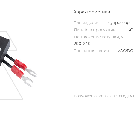
Характеристики
Тип изделия
—
супрессор
Линейка продукции
—
UKC
Напряжение катушки, V
—
200..240
Тип напряжения
—
VAC/DC
Возможен самовывоз, Сегодня 