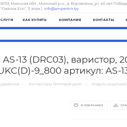
23053, Минская обл., Минский р-н., д. Боровляны, ул. 40 лет Побед
"Смачна Естi", 11 этаж.)
info@amperkin.by
УСЛУГИ
КАК КУПИТЬ
КОМПАНИЯ
КОНТАКТЫ
S-13 (DRC03), варистор, 
UKC(D)-9_800 артикул: AS-1
—
—
рудование
Контакторы Тепловые реле
Модуль защитный A
В ИЗБРАННОЕ
СРА