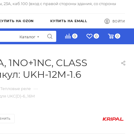
ы, 23А, каб.100 (вход с правой стороны здания, со стороны
КУПИТЬ НА OZON
КУПИТЬ НА EMALL
ВОЙТИ
0
0
0
Каталог
A, 1NO+1NC, CLASS
кул: UKH-12M-1.6
—
 Тепловые реле
 для UKC(D)-6_16M
ВНИТЬ