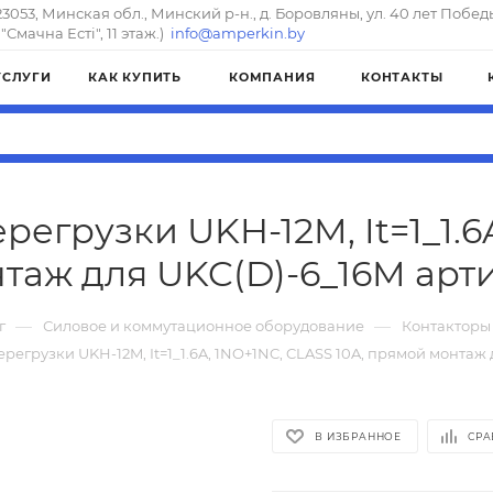
23053, Минская обл., Минский р-н., д. Боровляны, ул. 40 лет Побед
"Смачна Естi", 11 этаж.)
info@amperkin.by
УСЛУГИ
КАК КУПИТЬ
КОМПАНИЯ
КОНТАКТЫ
регрузки UKH-12M, It=1_1.6
таж для UKC(D)-6_16M арти
—
—
г
Силовое и коммутационное оборудование
Контакторы
регрузки UKH-12M, It=1_1.6A, 1NO+1NC, CLASS 10A, прямой монтаж
В ИЗБРАННОЕ
СРА