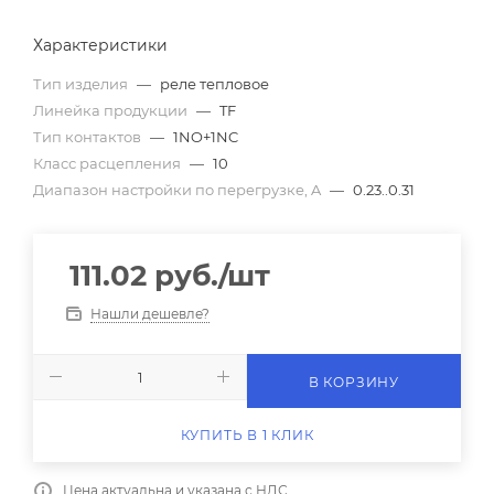
Характеристики
Тип изделия
—
реле тепловое
Линейка продукции
—
TF
Тип контактов
—
1NO+1NC
Класс расцепления
—
10
Диапазон настройки по перегрузке, A
—
0.23..0.31
111.02
руб.
/шт
Нашли дешевле?
В КОРЗИНУ
КУПИТЬ В 1 КЛИК
Цена актуальна и указана с НДС.