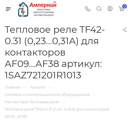
0
Тепловое реле TF42-
0.31 (0,23...0,31A) для
контакторов
AF09...AF38 артикул:
1SAZ721201R1013
—
—
Главная
Каталог
—
Силовое и коммутационное оборудование
—
Контакторы Тепловые реле
Тепловое реле TF42-0.31 (0,23...0,31A) для контакторов
AF09...AF38