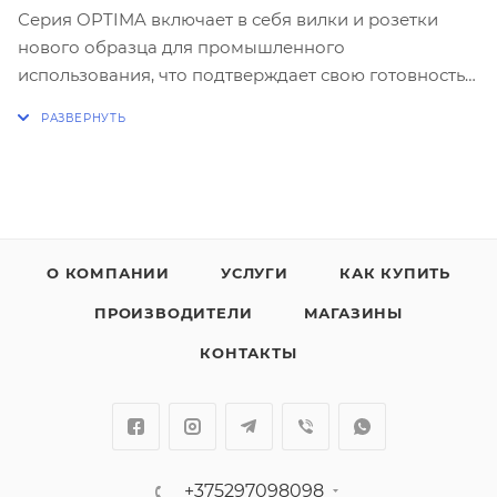
Серия OPTIMA включает в себя вилки и розетки
нового образца для промышленного
использования, что подтверждает свою готовность к
поиску инновационных решений для
удовлетворения потребностей рынка.
Отличительной чертой данной серии является
система быстрого монтажа. . Это устройство
предотвращает попадание инородных тел к
токоведущим частям.
О КОМПАНИИ
УСЛУГИ
КАК КУПИТЬ
ПРОИЗВОДИТЕЛИ
МАГАЗИНЫ
КОНТАКТЫ
+375297098098