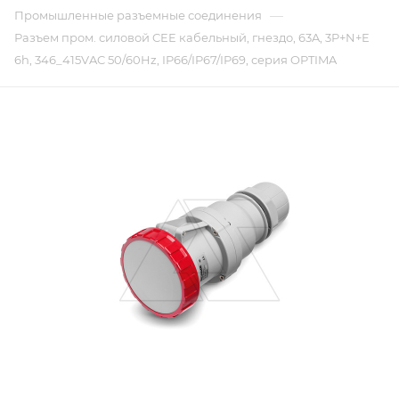
—
Промышленные разъемные соединения
Разъем пром. силовой CEE кабельный, гнездо, 63A, 3P+N+E
6h, 346_415VAC 50/60Hz, IP66/IP67/IP69, серия OPTIMA