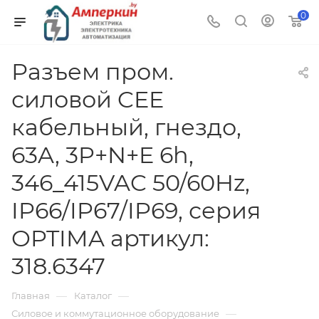
0
Разъем пром.
силовой CEE
кабельный, гнездо,
63A, 3P+N+E 6h,
346_415VAC 50/60Hz,
IP66/IP67/IP69, серия
OPTIMA артикул:
318.6347
—
—
Главная
Каталог
—
Силовое и коммутационное оборудование