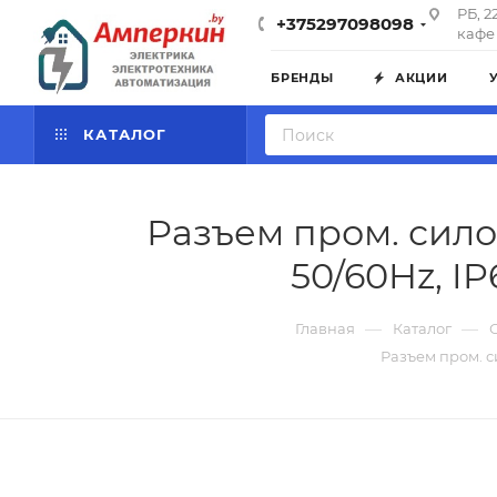
РБ, 2
+375297098098
кафе 
БРЕНДЫ
АКЦИИ
КАТАЛОГ
Разъем пром. сило
50/60Hz, IP
—
—
Главная
Каталог
Разъем пром. си