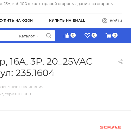
ы, 23А, каб.100 (вход с правой стороны здания, со стороны
КУПИТЬ НА OZON
КУПИТЬ НА EMALL
ВОЙТИ
0
0
0
Каталог
 16A, 3P, 20_25VAC
ул: 235.1604
—
зъемные соединения
67, серия IEC309