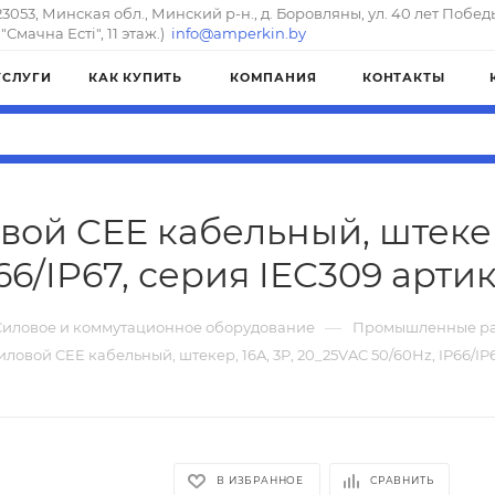
23053, Минская обл., Минский р-н., д. Боровляны, ул. 40 лет Побед
"Смачна Естi", 11 этаж.)
info@amperkin.by
УСЛУГИ
КАК КУПИТЬ
КОМПАНИЯ
КОНТАКТЫ
вой CEE кабельный, штекер,
66/IP67, серия IEC309 артик
—
Силовое и коммутационное оборудование
Промышленные ра
ловой CEE кабельный, штекер, 16A, 3P, 20_25VAC 50/60Hz, IP66/IP
В ИЗБРАННОЕ
СРАВНИТЬ