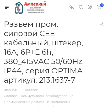
0
Разъем пром.
силовой CEE
кабельный, штекер,
16A, 6P+E 6h,
380_415VAC 50/60Hz,
IP44, серия OPTIMA
артикул: 213.1637-7
—
—
Главная
Каталог
—
Силовое и коммутационное оборудование
—
Промышленные разъемные соединения