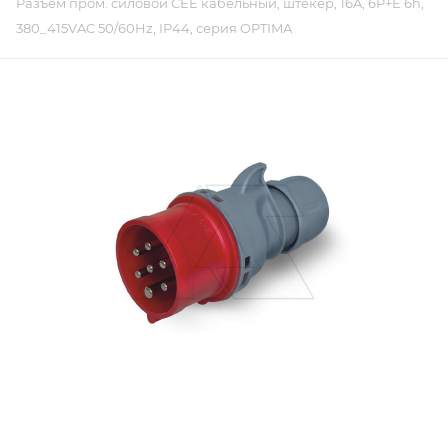
Разъем пром. силовой CEE кабельный, штекер, 16A, 6P+E 6h,
380_415VAC 50/60Hz, IP44, серия OPTIMA