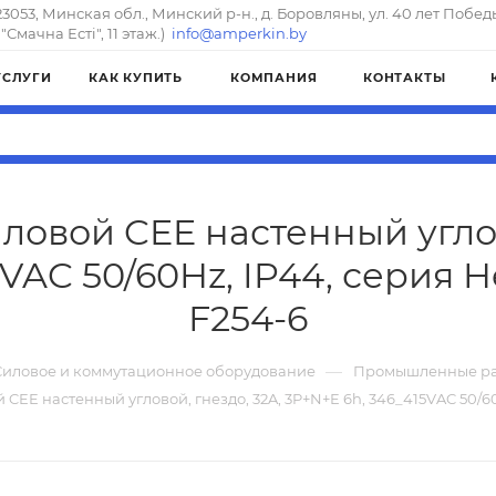
23053, Минская обл., Минский р-н., д. Боровляны, ул. 40 лет Побед
"Смачна Естi", 11 этаж.)
info@amperkin.by
УСЛУГИ
КАК КУПИТЬ
КОМПАНИЯ
КОНТАКТЫ
ловой CEE настенный углов
VAC 50/60Hz, IP44, серия H
F254-6
—
Силовое и коммутационное оборудование
Промышленные ра
 CEE настенный угловой, гнездо, 32A, 3P+N+E 6h, 346_415VAC 50/60