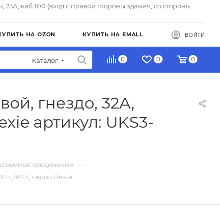
ы, 23А, каб.100 (вход с правой стороны здания, со стороны
КУПИТЬ НА OZON
КУПИТЬ НА EMALL
ВОЙТИ
0
0
0
Каталог
ой, гнездо, 32A,
exie артикул: UKS3-
—
зъемные соединения
Hz, IP44, серия Hexie