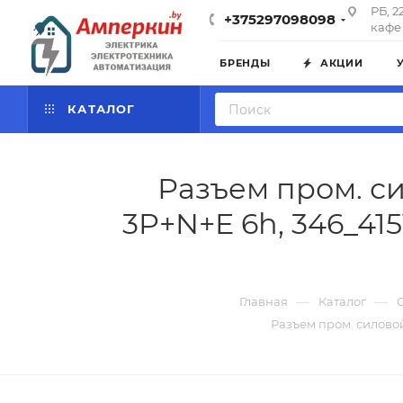
РБ, 2
+375297098098
кафе 
БРЕНДЫ
АКЦИИ
КАТАЛОГ
Разъем пром. си
3P+N+E 6h, 346_415
—
—
Главная
Каталог
Разъем пром. силовой