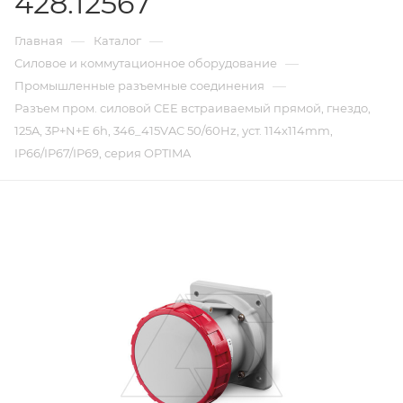
428.12567
—
—
Главная
Каталог
—
Силовое и коммутационное оборудование
—
Промышленные разъемные соединения
Разъем пром. силовой CEE встраиваемый прямой, гнездо,
125A, 3P+N+E 6h, 346_415VAC 50/60Hz, уст. 114x114mm,
IP66/IP67/IP69, серия OPTIMA