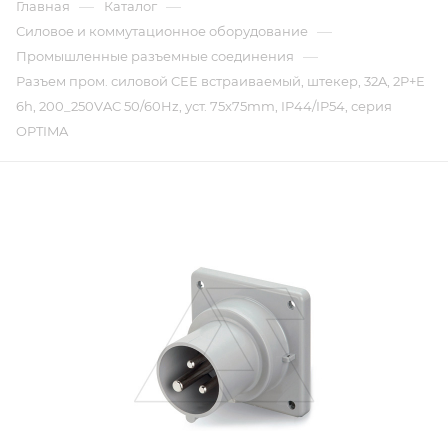
—
—
Главная
Каталог
—
Силовое и коммутационное оборудование
—
Промышленные разъемные соединения
Разъем пром. силовой CEE встраиваемый, штекер, 32A, 2P+E
6h, 200_250VAC 50/60Hz, уст. 75x75mm, IP44/IP54, серия
OPTIMA