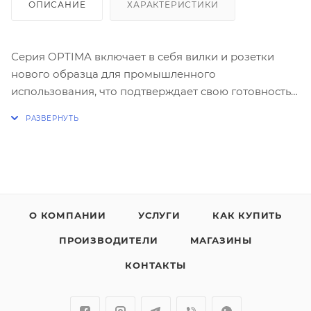
ОПИСАНИЕ
ХАРАКТЕРИСТИКИ
Серия OPTIMA включает в себя вилки и розетки
нового образца для промышленного
использования, что подтверждает свою готовность к
поиску инновационных решений для
удовлетворения потребностей рынка.
Отличительной чертой данной серии является
система быстрого монтажа. . Это устройство
предотвращает попадание инородных тел к
токоведущим частям.
О КОМПАНИИ
УСЛУГИ
КАК КУПИТЬ
ПРОИЗВОДИТЕЛИ
МАГАЗИНЫ
КОНТАКТЫ