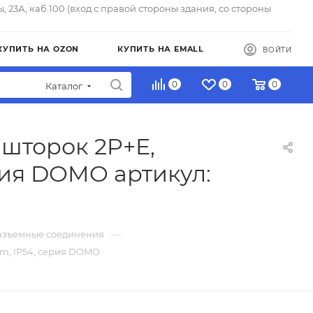
ы, 23А, каб.100 (вход с правой стороны здания, со стороны
КУПИТЬ НА OZON
КУПИТЬ НА EMALL
ВОЙТИ
0
0
0
Каталог
 шторок 2P+E,
рия DOMO артикул:
—
зъемные соединения
mm, IP54, серия DOMO