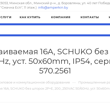
23053, Минская обл., Минский р-н., д. Боровляны, ул. 40 лет Побед
"Смачна Естi", 11 этаж.)
info@amperkin.by
УСЛУГИ
КАК КУПИТЬ
КОМПАНИЯ
КОНТАКТЫ
аиваемая 16A, SCHUKO без
Hz, уст. 50x60mm, IP54, се
570.2561
—
Силовое и коммутационное оборудование
Промышленные ра
я 16A, SCHUKO без шторок 2P+E, 200_250VAC 50/60Hz, уст. 50x60