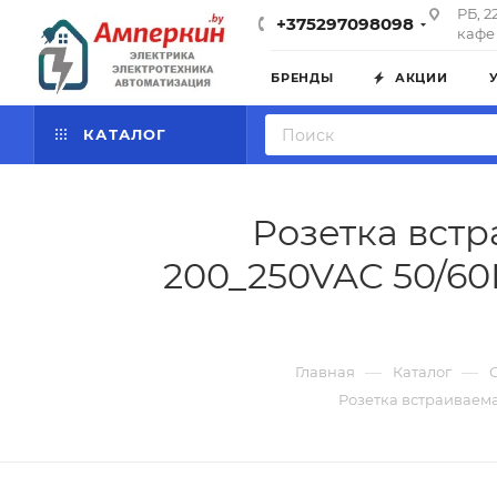
РБ, 2
+375297098098
кафе 
БРЕНДЫ
АКЦИИ
КАТАЛОГ
Розетка встр
200_250VAC 50/60
—
—
Главная
Каталог
Розетка встраиваема