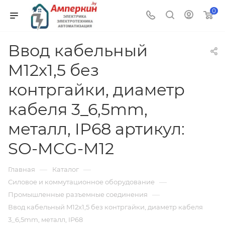
0
Ввод кабельный
M12x1,5 без
контргайки, диаметр
кабеля 3_6,5mm,
металл, IP68 артикул:
SO-MCG-M12
—
—
Главная
Каталог
—
Силовое и коммутационное оборудование
—
Промышленные разъемные соединения
Ввод кабельный M12x1,5 без контргайки, диаметр кабеля
3_6,5mm, металл, IP68