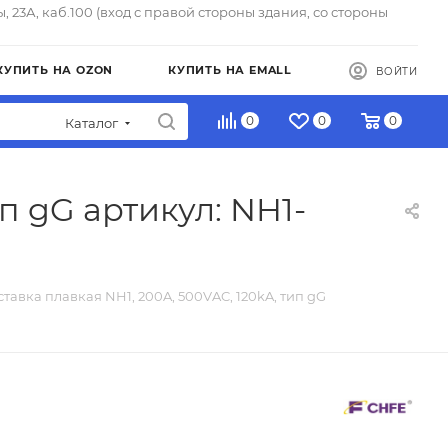
ы, 23А, каб.100 (вход с правой стороны здания, со стороны
КУПИТЬ НА OZON
КУПИТЬ НА EMALL
ВОЙТИ
0
0
0
Каталог
п gG артикул: NH1-
ставка плавкая NH1, 200A, 500VAC, 120kA, тип gG