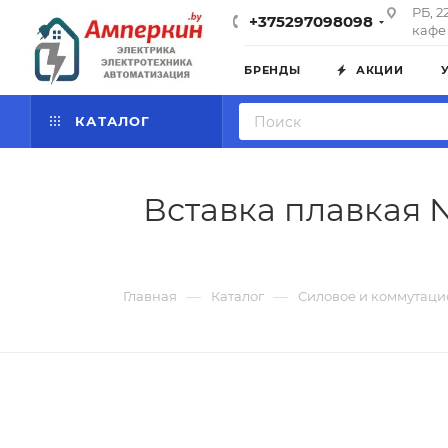
РБ, 2
+375297098098
кафе 
БРЕНДЫ
АКЦИИ
КАТАЛОГ
Вставка плавкая N
—
—
Главная
Каталог
Силовое и коммутаци