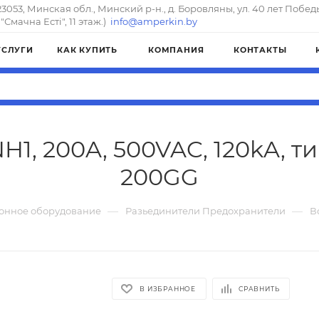
23053, Минская обл., Минский р-н., д. Боровляны, ул. 40 лет Побед
"Смачна Естi", 11 этаж.)
info@amperkin.by
УСЛУГИ
КАК КУПИТЬ
КОМПАНИЯ
КОНТАКТЫ
H1, 200A, 500VAC, 120kA, ти
200GG
—
—
онное оборудование
Разьединители Предохранители
В
В ИЗБРАННОЕ
СРАВНИТЬ