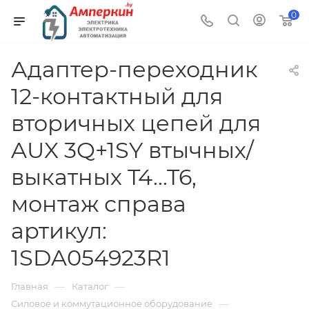
0
Адаптер-переходник
12-контактный для
вторичных цепей для
AUX 3Q+1SY втычных/
выкатных T4...T6,
монтаж справа
артикул:
1SDA054923R1
—
—
Главная
Каталог
—
Силовое и коммутационное оборудование