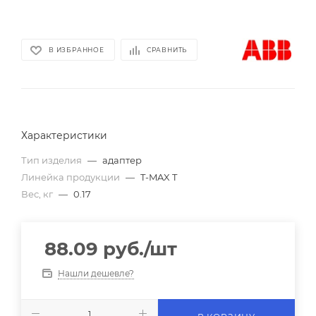
В ИЗБРАННОЕ
СРАВНИТЬ
Характеристики
Тип изделия
—
адаптер
Линейка продукции
—
T-MAX T
Вес, кг
—
0.17
88.09
руб.
/шт
Нашли дешевле?