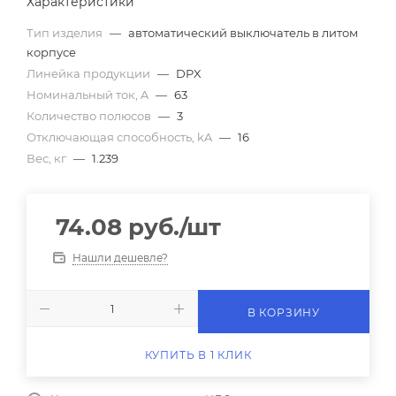
Характеристики
Тип изделия
—
автоматический выключатель в литом
корпусе
Линейка продукции
—
DPX
Номинальный ток, A
—
63
Количество полюсов
—
3
Отключающая способность, kA
—
16
Вес, кг
—
1.239
74.08
руб.
/шт
Нашли дешевле?
В КОРЗИНУ
КУПИТЬ В 1 КЛИК