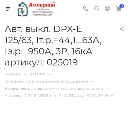
0
Авт. выкл. DPX-E
125/63, Iт.р.=44,1...63А,
Iэ.р.=950A, 3P, 16кА
артикул: 025019
—
—
Главная
Каталог
—
Силовое и коммутационное оборудование
—
Воздушные и литые автоматические выключатели
Авт. выкл. DPX-E 125/63, Iт.р.=44,1...63А, Iэ.р.=950A, 3P, 16кА