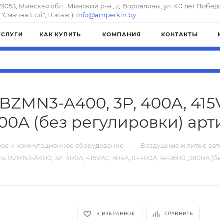
23053, Минская обл., Минский р-н., д. Боровляны, ул. 40 лет Побед
"Смачна Естi", 11 этаж.)
info@amperkin.by
УСЛУГИ
КАК КУПИТЬ
КОМПАНИЯ
КОНТАКТЫ
BZMN3-A400, 3P, 400A, 415V
00A (без регулировки) арти
—
ое и коммутационное оборудование
Воздушные и литые ав
ль BZMN3-A400, 3P, 400A, 415VAC, 50kA, It=400A, Ie=2600_3800A (б
В ИЗБРАННОЕ
СРАВНИТЬ