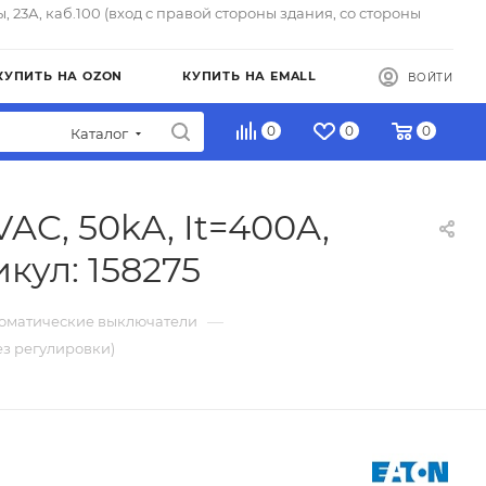
ы, 23А, каб.100 (вход с правой стороны здания, со стороны
КУПИТЬ НА OZON
КУПИТЬ НА EMALL
ВОЙТИ
0
0
0
Каталог
AC, 50kA, It=400A,
кул: 158275
—
томатические выключатели
ез регулировки)