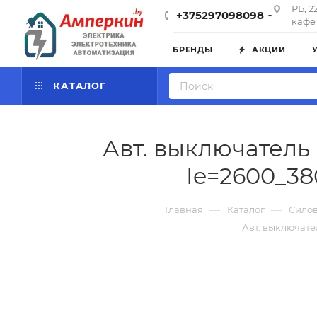
РБ, 2
+375297098098
кафе 
БРЕНДЫ
АКЦИИ
КАТАЛОГ
Авт. выключатель 
Ie=2600_38
—
—
Главная
Каталог
Силов
Авт. выключате