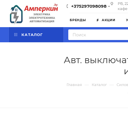
РБ, 2
+375297098098
кафе 
БРЕНДЫ
АКЦИИ
КАТАЛОГ
Авт. выключа
—
—
Главная
Каталог
Силов