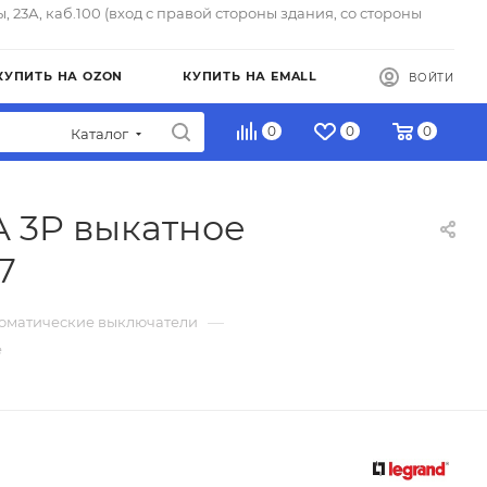
ы, 23А, каб.100 (вход с правой стороны здания, со стороны
КУПИТЬ НА OZON
КУПИТЬ НА EMALL
ВОЙТИ
0
0
0
Каталог
A 3P выкатное
7
—
томатические выключатели
е