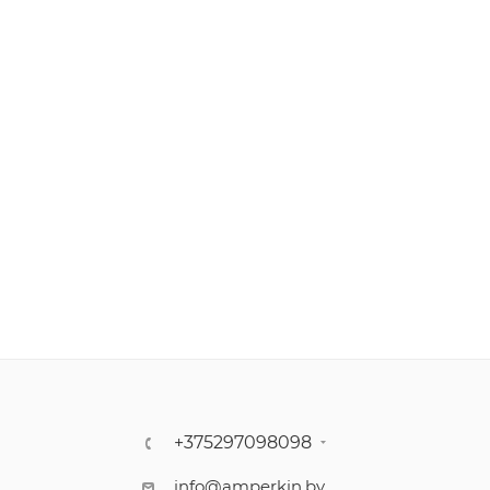
+375297098098
info@amperkin.by