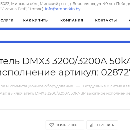
23053, Минская обл., Минский р-н., д. Боровляны, ул. 40 лет Побед
"Смачна Естi", 11 этаж.)
info@amperkin.by
УСЛУГИ
КАК КУПИТЬ
КОМПАНИЯ
КОНТАКТЫ
тель DMX3 3200/3200A 50k
исполнение артикул: 02872
—
ое и коммутационное оборудование
Воздушные и литые ав
Авт. выключатель DMX3 3200/3200A 50kA 3P выкатное исполнени
В ИЗБРАННОЕ
СРАВНИТЬ