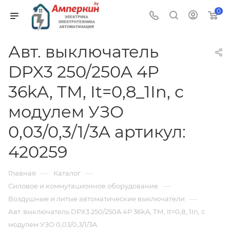
0
Авт. выключатель
DPX3 250/250A 4P
36kA, ТМ, It=0,8_1In, с
модулем УЗО
0,03/0,3/1/3A артикул:
420259
—
—
Главная
Каталог
—
Силовое и коммутационное оборудование
—
Воздушные и литые автоматические выключатели
Авт. выключатель DPX3 250/250A 4P 36kA, ТМ, It=0,8_1In, с
модулем УЗО 0,03/0,3/1/3A