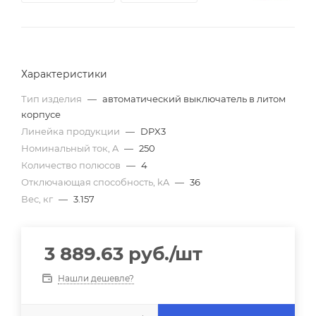
Характеристики
Тип изделия
—
автоматический выключатель в литом
корпусе
Линейка продукции
—
DPX3
Номинальный ток, A
—
250
Количество полюсов
—
4
Отключающая способность, kA
—
36
Вес, кг
—
3.157
3 889.63
руб.
/шт
Нашли дешевле?