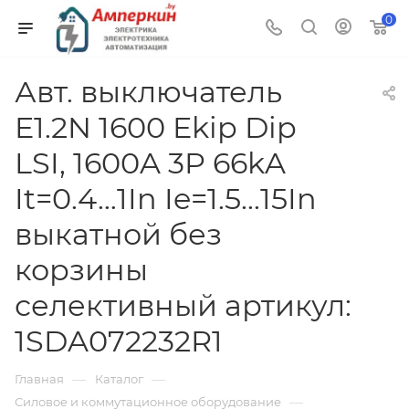
0
Авт. выключатель
E1.2N 1600 Ekip Dip
LSI, 1600A 3P 66kA
It=0.4…1In Ie=1.5...15In
выкатной без
корзины
селективный артикул:
1SDA072232R1
—
—
Главная
Каталог
—
Силовое и коммутационное оборудование