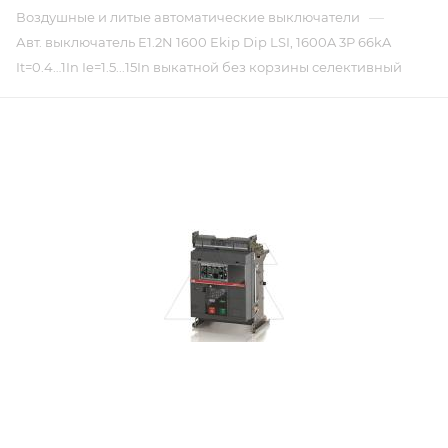
—
Воздушные и литые автоматические выключатели
Авт. выключатель E1.2N 1600 Ekip Dip LSI, 1600A 3P 66kA
It=0.4…1In Ie=1.5...15In выкатной без корзины селективный