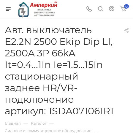
0
Авт. выключатель
E2.2N 2500 Ekip Dip LI,
2500A 3P 66kA
It=0.4...1In Ie=1.5...15In
стационарный
заднее HR/VR-
подключение
артикул: 1SDA071061R1
—
—
Главная
Каталог
—
Силовое и коммутационное оборудование