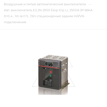
—
Воздушные и литые автоматические выключатели
Авт. выключатель E2.2N 2500 Ekip Dip LI, 2500A 3P 66kA
It=0.4...1In Ie=1.5...15In стационарный заднее HR/VR-
подключение