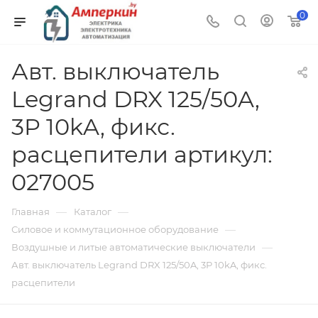
0
Авт. выключатель
Legrand DRX 125/50A,
3P 10kA, фикс.
расцепители артикул:
027005
—
—
Главная
Каталог
—
Силовое и коммутационное оборудование
—
Воздушные и литые автоматические выключатели
Авт. выключатель Legrand DRX 125/50A, 3P 10kA, фикс.
расцепители