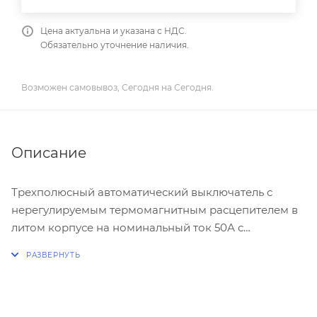
Цена актуальна и указана с НДС.
Обязательно уточнение наличия.
Возможен самовывоз, Сегодня на Сегодня.
Описание
Трехполюсный автоматический выключатель с
нерегулируемым термомагнитным расцепителем в
литом корпусе на номинальный ток 50А с
отключающей способностью 10кА.
В комплект поставки входят:
-Винты для клемм
-Крепежные винты