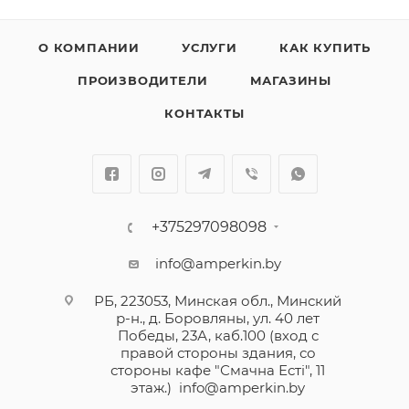
-Межполюсные перегородки
О КОМПАНИИ
УСЛУГИ
КАК КУПИТЬ
Аппарат может быть оборудован общими для серии
ПРОИЗВОДИТЕЛИ
МАГАЗИНЫ
DRX дополнительными аксессуарами (смотрите
вкладку «Аксессуары»)
КОНТАКТЫ
Механическая износостойкость выключателей DRX
– 25 000 коммутационных операций.
Автоматические выключатели серии DRX работают
+375297098098
в диапазоне температур от - 25 °C
info@amperkin.by
до + 70 °C и не нуждаются в понижении
номинального тока при температурах до 50 °C.
РБ, 223053, Минская обл., Минский
р-н., д. Боровляны, ул. 40 лет
Победы, 23А, каб.100 (вход с
В серию DRX входят автоматические выключатели с
правой стороны здания, со
термомагнитным расцепителем на токи до 630А,
стороны кафе "Смачна Естi", 11
предназначенные для защиты электроустановок от
этаж.)
info@amperkin.by