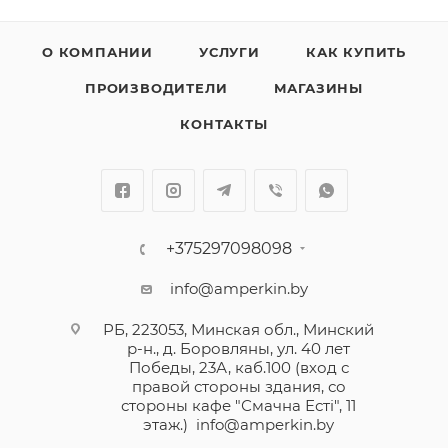
-Межполюсные перегородки
О КОМПАНИИ
УСЛУГИ
КАК КУПИТЬ
Аппарат может быть оборудован общими для серии
ПРОИЗВОДИТЕЛИ
МАГАЗИНЫ
DRX дополнительными аксессуарами (смотрите
вкладку «Аксессуары»)
КОНТАКТЫ
Механическая износостойкость выключателей DRX
– 25 000 коммутационных операций.
Автоматические выключатели серии DRX работают
+375297098098
в диапазоне температур от - 25 °C
info@amperkin.by
до + 70 °C и не нуждаются в понижении
номинального тока при температурах до 50 °C.
РБ, 223053, Минская обл., Минский
р-н., д. Боровляны, ул. 40 лет
Победы, 23А, каб.100 (вход с
В серию DRX входят автоматические выключатели с
правой стороны здания, со
термомагнитным расцепителем на токи до 630А,
стороны кафе "Смачна Естi", 11
предназначенные для защиты электроустановок от
этаж.)
info@amperkin.by