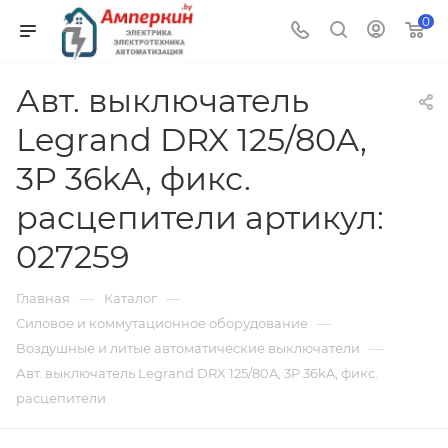
0
Авт. выключатель
Legrand DRX 125/80A,
3P 36kA, фикс.
расцепители артикул:
027259
—
—
Главная
Каталог
—
Силовое и коммутационное оборудование
—
Воздушные и литые автоматические выключатели
Авт. выключатель Legrand DRX 125/80A, 3P 36kA, фикс.
расцепители