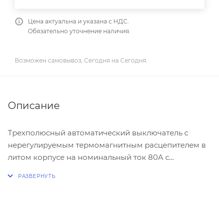
Цена актуальна и указана с НДС.
Обязательно уточнение наличия.
Возможен самовывоз, Сегодня на Сегодня.
Описание
Трехполюсный автоматический выключатель с
нерегулируемым термомагнитным расцепителем в
литом корпусе на номинальный ток 80А с
отключающей способностью 36кА.
В комплект поставки входят:
-Винты для клемм
-Крепежные винты