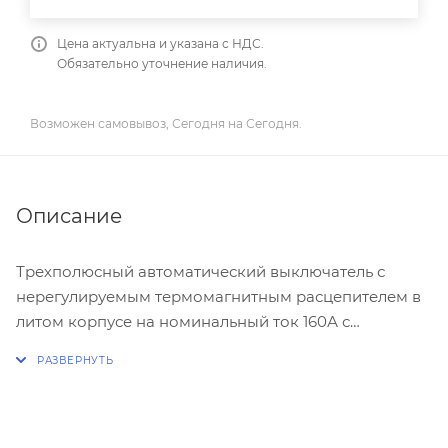
Цена актуальна и указана с НДС.
Обязательно уточнение наличия.
Возможен самовывоз, Сегодня на Сегодня.
Описание
Трехполюсный автоматический выключатель с
нерегулируемым термомагнитным расцепителем в
литом корпусе на номинальный ток 160А с
отключающей способностью 18кА.
В комплект поставки входят:
-Винты для клемм
-Крепежные винты