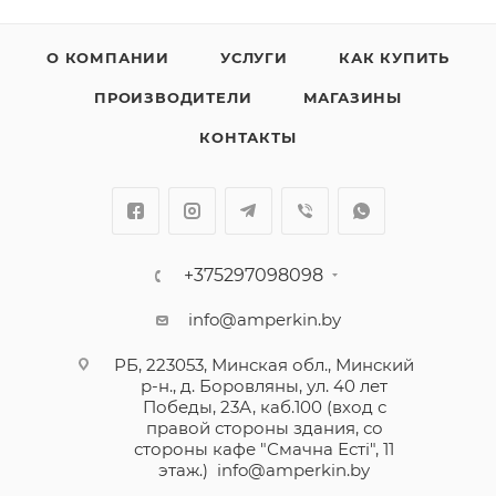
-Межполюсные перегородки
О КОМПАНИИ
УСЛУГИ
КАК КУПИТЬ
Аппарат может быть оборудован общими для серии
ПРОИЗВОДИТЕЛИ
МАГАЗИНЫ
DRX дополнительными аксессуарами (смотрите
вкладку «Аксессуары»)
КОНТАКТЫ
Механическая износостойкость выключателей DRX
– 25 000 коммутационных операций.
Автоматические выключатели серии DRX работают
+375297098098
в диапазоне температур от - 25 °C
info@amperkin.by
до + 70 °C и не нуждаются в понижении
номинального тока при температурах до 50 °C.
РБ, 223053, Минская обл., Минский
р-н., д. Боровляны, ул. 40 лет
Победы, 23А, каб.100 (вход с
В серию DRX входят автоматические выключатели с
правой стороны здания, со
термомагнитным расцепителем на токи до 630А,
стороны кафе "Смачна Естi", 11
предназначенные для защиты электроустановок от
этаж.)
info@amperkin.by