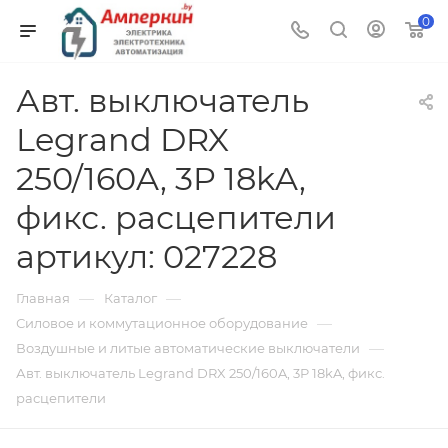
0
Авт. выключатель
Legrand DRX
250/160A, 3P 18kA,
фикс. расцепители
артикул: 027228
—
—
Главная
Каталог
—
Силовое и коммутационное оборудование
—
Воздушные и литые автоматические выключатели
Авт. выключатель Legrand DRX 250/160A, 3P 18kA, фикс.
расцепители