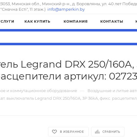
23053, Минская обл., Минский р-н., д. Боровляны, ул. 40 лет Побед
"Смачна Естi", 11 этаж.)
info@amperkin.by
УСЛУГИ
КАК КУПИТЬ
КОМПАНИЯ
КОНТАКТЫ
ель Legrand DRX 250/160A, 
асцепители артикул: 0272
—
ое и коммутационное оборудование
Воздушные и литые ав
вт. выключатель Legrand DRX 250/160A, 3P 36kA, фикс. расцепите
В ИЗБРАННОЕ
СРАВНИТЬ