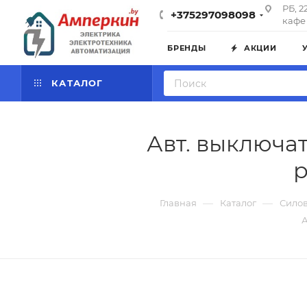
РБ, 2
+375297098098
кафе 
БРЕНДЫ
АКЦИИ
КАТАЛОГ
Авт. выключат
р
—
—
Главная
Каталог
Силов
А