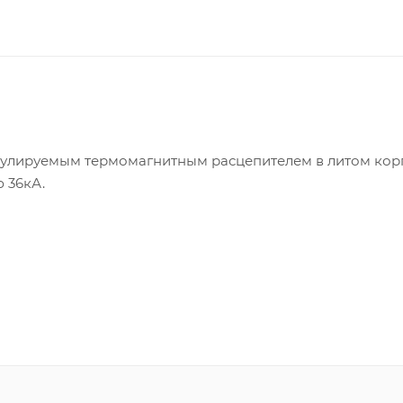
гулируемым термомагнитным расцепителем в литом кор
 36кА.
 DRX дополнительными аксессуарами (смотрите вкладку