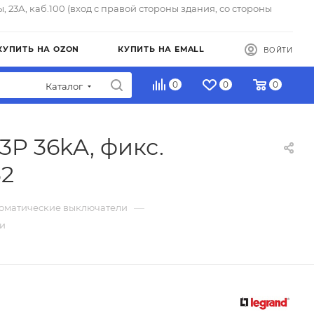
ы, 23А, каб.100 (вход с правой стороны здания, со стороны
КУПИТЬ НА OZON
КУПИТЬ НА EMALL
ВОЙТИ
0
0
0
Каталог
3P 36kA, фикс.
32
—
томатические выключатели
ли