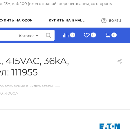
ы, 23А, каб.100 (вход с правой стороны здания, со стороны
КУПИТЬ НА OZON
КУПИТЬ НА EMALL
ВОЙТИ
0
0
0
Каталог
 415VAC, 36kA,
: 111955
—
томатические выключатели
400_4000A