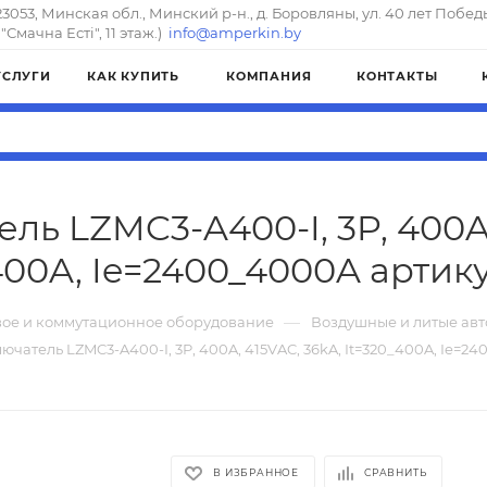
23053, Минская обл., Минский р-н., д. Боровляны, ул. 40 лет Побед
"Смачна Естi", 11 этаж.)
info@amperkin.by
УСЛУГИ
КАК КУПИТЬ
КОМПАНИЯ
КОНТАКТЫ
ель LZMC3-A400-I, 3P, 400A,
400A, Ie=2400_4000A артикул
—
ое и коммутационное оборудование
Воздушные и литые ав
лючатель LZMC3-A400-I, 3P, 400A, 415VAC, 36kA, It=320_400A, Ie=2
В ИЗБРАННОЕ
СРАВНИТЬ