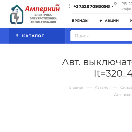
РБ, 2
+375297098098
кафе 
БРЕНДЫ
АКЦИИ
КАТАЛОГ
Авт. выключат
It=320_
—
—
Главная
Каталог
Силов
Авт. вык