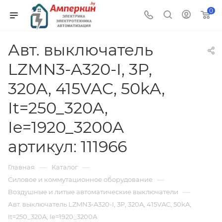
0
Авт. выключатель
LZMN3-A320-I, 3P,
320A, 415VAC, 50kA,
It=250_320A,
Ie=1920_3200A
артикул: 111966
—
—
Главная
Каталог
—
Силовое и коммутационное оборудование
—
Воздушные и литые автоматические выключатели
Авт. выключатель LZMN3-A320-I, 3P, 320A, 415VAC, 50kA,
It=250_320A, Ie=1920_3200A