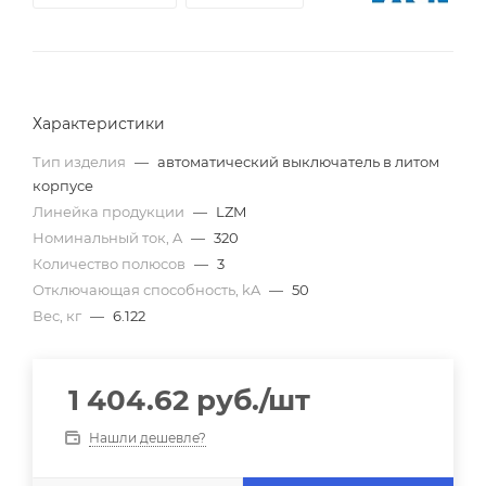
Характеристики
Тип изделия
—
автоматический выключатель в литом
корпусе
Линейка продукции
—
LZM
Номинальный ток, A
—
320
Количество полюсов
—
3
Отключающая способность, kA
—
50
Вес, кг
—
6.122
1 404.62
руб.
/шт
Нашли дешевле?