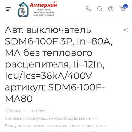
0
Авт. выключатель
SDM6-100F 3P, In=80A,
MA без теплового
расцепителя, Ii=12In,
Icu/Ics=36kA/400V
артикул: SDM6-100F-
MA80
—
—
Главная
Каталог
—
Силовое и коммутационное оборудование
—
Воздушные и литые автоматические выключатели