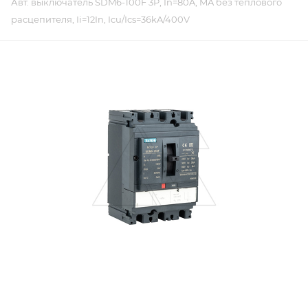
Авт. выключатель SDM6-100F 3P, In=80A, MA без теплового
расцепителя, Ii=12In, Icu/Ics=36kA/400V